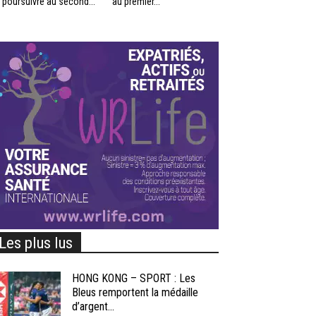
 poursuivre au second...
au premier...
Les plus lus
HONG KONG – SPORT : Les
Bleus remportent la médaille
d’argent...