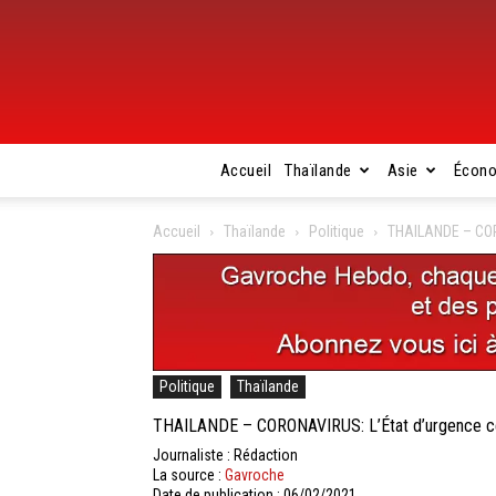
Accueil
Thaïlande
Asie
Écon
Accueil
Thaïlande
Politique
THAILANDE – CORON
Politique
Thaïlande
THAILANDE – CORONAVIRUS: L’État d’urgence cesse
Journaliste : Rédaction
La source :
Gavroche
Date de publication : 06/02/2021