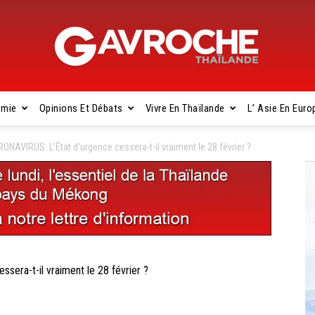
omie
Opinions Et Débats
Vivre En Thaïlande
L’ Asie En Euro
Gavroche
AVIRUS: L’État d’urgence cessera-t-il vraiment le 28 février ?
Thaïlande
ra-t-il vraiment le 28 février ?