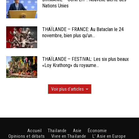
Nations Unies
THAÏLANDE – FRANCE: Au Bataclan le 24
novembre, bien plus qu’un...
THAÏLANDE – FESTIVAL: Les six plus beaux
«Loy Krathong» du royaume...
Voir plus d'articles
Accueil
Thaïlande
Asie
Économie
Opinions et débats
Vivre en Thaïlande
L’ Asie en Europe