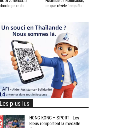
nk of America, la
Fusillade de Nonthaburi,
chnologie reste...
ce que révèle l’enquête...
Les plus lus
HONG KONG – SPORT : Les
Bleus remportent la médaille