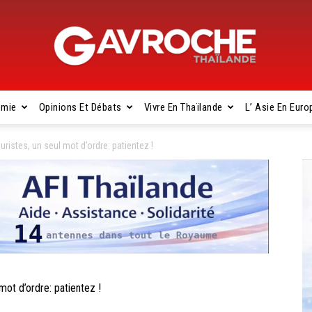
omie
Opinions Et Débats
Vivre En Thaïlande
L’ Asie En Euro
Gavroche
stes, un seul mot d’ordre: patientez !
Thaïlande
t d’ordre: patientez !