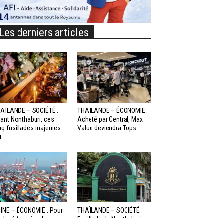
Les derniers articles
AÏLANDE – SOCIÉTÉ :
THAÏLANDE – ÉCONOMIE :
ant Nonthaburi, ces
Acheté par Central, Max
nq fusillades majeures
Value deviendra Tops
...
INE – ÉCONOMIE : Pour
THAÏLANDE – SOCIÉTÉ :