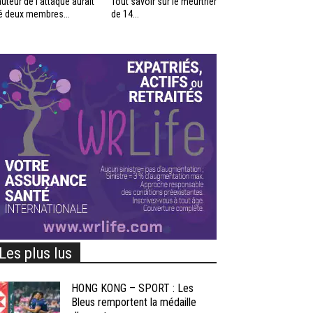
auteur de l’attaque aurait
Tout savoir sur le meurtrier
é deux membres...
de 14...
Les plus lus
HONG KONG – SPORT : Les
Bleus remportent la médaille