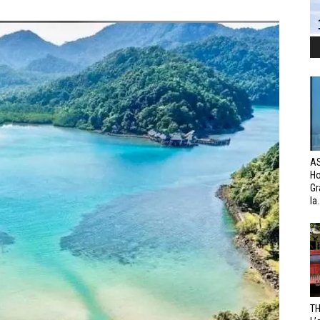
AS
H
Gr
la.
TH