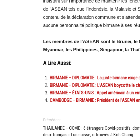
insistant sur l’importance de maintenir les fen
de l’ASEAN tels que l’Indonésie, la Malaisie et
contenu de la déclaration commune et s’attenden
aucune personnalité politique birmane à ses réu
Les membres de l’ASEAN sont le Brunei, le Ca
Myanmar, les Philippines, Singapour, la Thaï
A Lire Aussi:
BIRMANIE – DIPLOMATIE : La junte birmane exige 
BIRMANIE – DIPLOMATIE : L’ASEAN boycotte le che
BIRMANIE – ÉTATS-UNIS : Appel américain à un emba
CAMBODGE – BIRMANIE : Président de l’ASEAN en 
Précédent
THAÏLANDE – COVID : 6 étrangers Covid-positifs, don
deux français et un suisse, retrouvés à Koh Chang