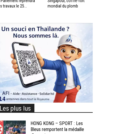
 Parlement reprendra
Singapour, coffre-fort
s travaux le 25...
mondial du plomb
Les plus lus
HONG KONG – SPORT : Les
Bleus remportent la médaille