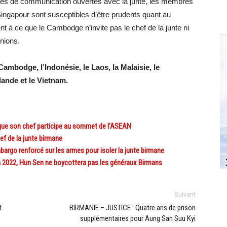
êtres de communication ouvertes avec la junte, les membres
 Singapour sont susceptibles d’être prudents quant au
t à ce que le Cambodge n’invite pas le chef de la junte ni
nions.
mbodge, l’Indonésie, le Laos, la Malaisie, le
lande et le Vietnam.
que son chef participe au sommet de l’ASEAN
f de la junte birmane
rgo renforcé sur les armes pour isoler la junte birmane
2022, Hun Sen ne boycottera pas les généraux Birmans
Suivant
t
BIRMANIE – JUSTICE : Quatre ans de prison
supplémentaires pour Aung San Suu Kyi