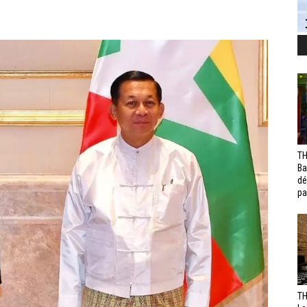
TH
Ba
dé
pa
TH