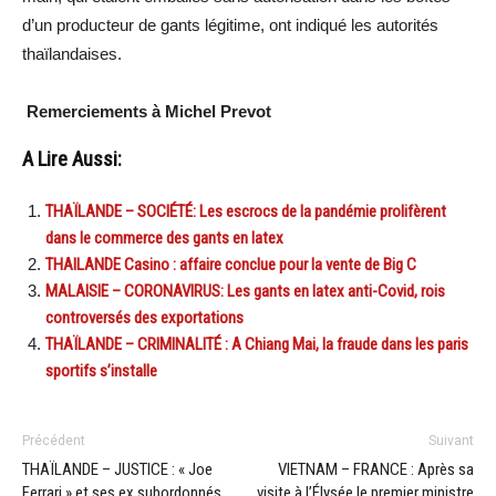
d’un producteur de gants légitime, ont indiqué les autorités
thaïlandaises.
Remerciements à Michel Prevot
A Lire Aussi:
THAÏLANDE – SOCIÉTÉ: Les escrocs de la pandémie prolifèrent
dans le commerce des gants en latex
THAILANDE Casino : affaire conclue pour la vente de Big C
MALAISIE – CORONAVIRUS: Les gants en latex anti-Covid, rois
controversés des exportations
THAÏLANDE – CRIMINALITÉ : A Chiang Mai, la fraude dans les paris
sportifs s’installe
Précédent
Suivant
THAÏLANDE – JUSTICE : « Joe
VIETNAM – FRANCE : Après sa
Ferrari » et ses ex subordonnés
visite à l’Élysée le premier ministre