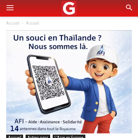
Accueil
Accueil
Accueil
Autres pays
L'Asie en Europe