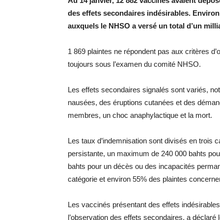
Au 14 janvier, 12 882 vaccinés avaient dépo
des effets secondaires indésirables. Environ 
auxquels le NHSO a versé un total d’un mill
1 869 plaintes ne répondent pas aux critères d’o
toujours sous l’examen du comité NHSO.
Les effets secondaires signalés sont variés, n
nausées, des éruptions cutanées et des déman
membres, un choc anaphylactique et la mort.
Les taux d’indemnisation sont divisés en trois
persistante, un maximum de 240 000 bahts pou
bahts pour un décès ou des incapacités permane
catégorie et environ 55% des plaintes concerne
Les vaccinés présentant des effets indésirables
l’observation des effets secondaires, a déclaré 