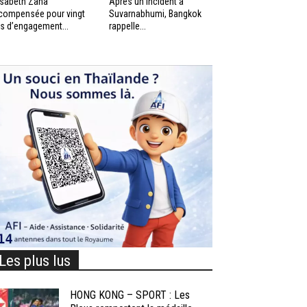
isabeth Zana
Après un incident à
compensée pour vingt
Suvarnabhumi, Bangkok
s d’engagement...
rappelle...
Les plus lus
HONG KONG – SPORT : Les