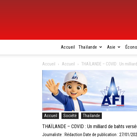
Accueil
Thaïlande
Asie
Écon
Accueil
Accueil
THAÏLANDE – COVID : Un milliard
Accueil
Société
Thaïlande
THAÏLANDE – COVID : Un milliard de bahts versés
Journaliste : Rédaction
Date de publication : 27/01/20