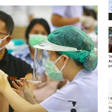
TH
Al
po
TH