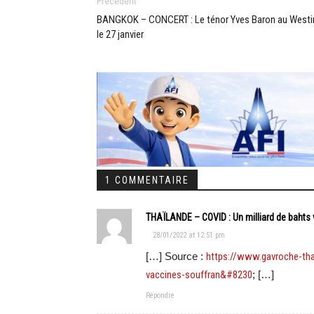
Précédent
BANGKOK – CONCERT : Le ténor Yves Baron au Westi
le 27 janvier
1 COMMENTAIRE
THAÏLANDE – COVID : Un milliard de bahts 
28/01/2022 at 12:51 pm
[…] Source :
https://www.gavroche-thai
vaccines-souffran&#8230
; […]
Répondre