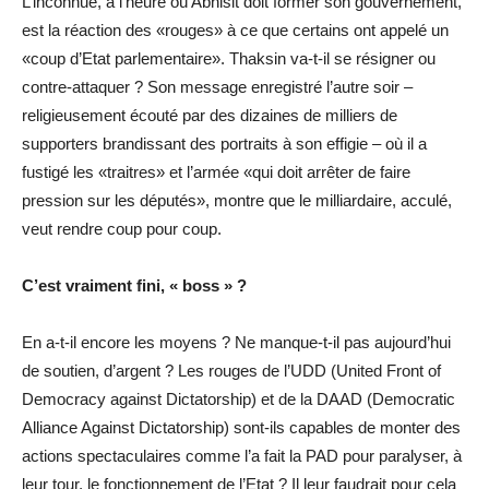
L’inconnue, à l’heure où Abhisit doit former son gouvernement,
est la réaction des «rouges» à ce que certains ont appelé un
«coup d’Etat parlementaire». Thaksin va-t-il se résigner ou
contre-attaquer ? Son message enregistré l’autre soir –
religieusement écouté par des dizaines de milliers de
supporters brandissant des portraits à son effigie – où il a
fustigé les «traitres» et l’armée «qui doit arrêter de faire
pression sur les députés», montre que le milliardaire, acculé,
veut rendre coup pour coup.
C’est vraiment fini, « boss » ?
En a-t-il encore les moyens ? Ne manque-t-il pas aujourd’hui
de soutien, d’argent ? Les rouges de l’UDD (United Front of
Democracy against Dictatorship) et de la DAAD (Democratic
Alliance Against Dictatorship) sont-ils capables de monter des
actions spectaculaires comme l’a fait la PAD pour paralyser, à
leur tour, le fonctionnement de l’Etat ? Il leur faudrait pour cela