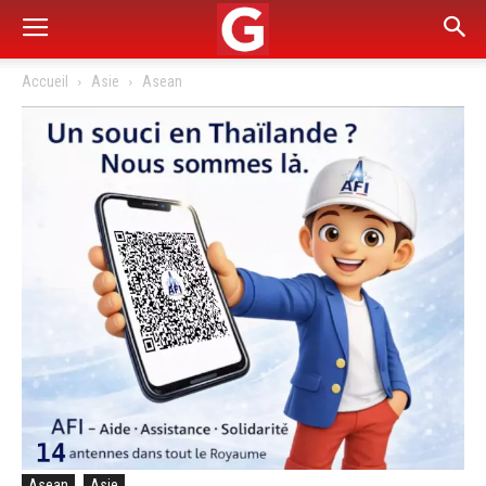
Accueil
Asie
Asean
Asean
Asie