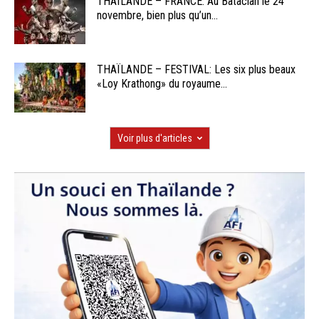
THAÏLANDE – FRANCE: Au Bataclan le 24
novembre, bien plus qu’un...
THAÏLANDE – FESTIVAL: Les six plus beaux
«Loy Krathong» du royaume...
Voir plus d'articles