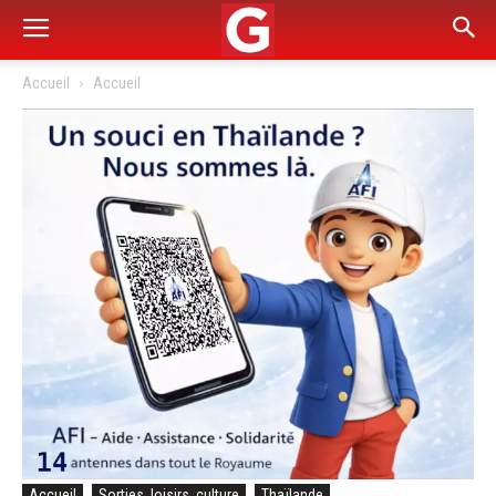
Accueil
Accueil
Accueil
Sorties, loisirs, culture
Thaïlande