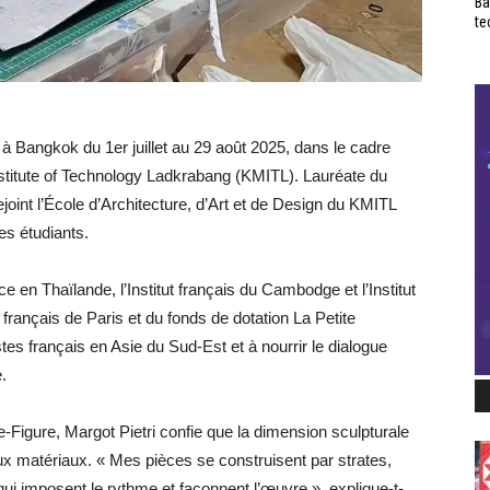
Ba
te
 à Bangkok du 1er juillet au 29 août 2025, dans le cadre
nstitute of Technology Ladkrabang (KMITL). Lauréate du
oint l’École d’Architecture, d’Art et de Design du KMITL
es étudiants.
n Thaïlande, l’Institut français du Cambodge et l’Institut
t français de Paris et du fonds de dotation La Petite
tes français en Asie du Sud-Est et à nourrir le dialogue
.
e-Figure, Margot Pietri confie que la dimension sculpturale
ux matériaux. « Mes pièces se construisent par strates,
qui imposent le rythme et façonnent l’œuvre », explique-t-