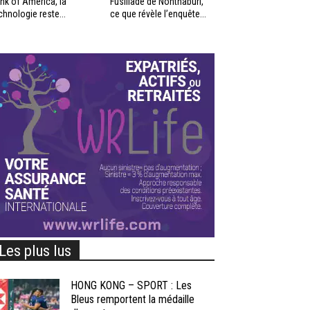
nk of America, la
Fusillade de Nonthaburi,
chnologie reste...
ce que révèle l’enquête...
Les plus lus
HONG KONG – SPORT : Les
Bleus remportent la médaille