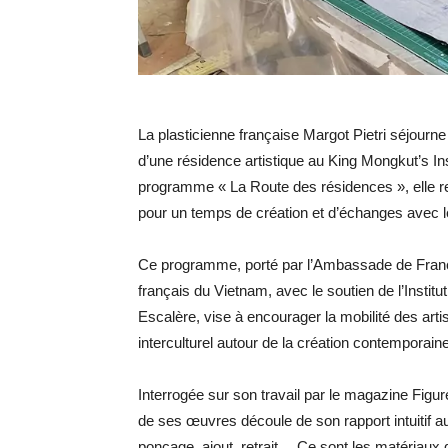
La plasticienne française Margot Pietri séjourne
d’une résidence artistique au King Mongkut’s I
programme « La Route des résidences », elle rej
pour un temps de création et d’échanges avec l
Ce programme, porté par l’Ambassade de France e
français du Vietnam, avec le soutien de l’Institu
Escalère, vise à encourager la mobilité des artis
interculturel autour de la création contemporaine
Interrogée sur son travail par le magazine Figur
de ses œuvres découle de son rapport intuitif a
ponçage, ajout, retrait… Ce sont les matériaux 