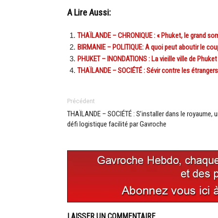
A Lire Aussi:
THAÏLANDE – CHRONIQUE : « Phuket, le grand som
BIRMANIE – POLITIQUE: A quoi peut aboutir le coup 
PHUKET – INONDATIONS : La vieille ville de Phuk
THAÏLANDE – SOCIÉTÉ : Sévir contre les étrangers i
Précédent
THAÏLANDE – SOCIÉTÉ : S’installer dans le royaume, 
défi logistique facilité par Gavroche
LAISSER UN COMMENTAIRE