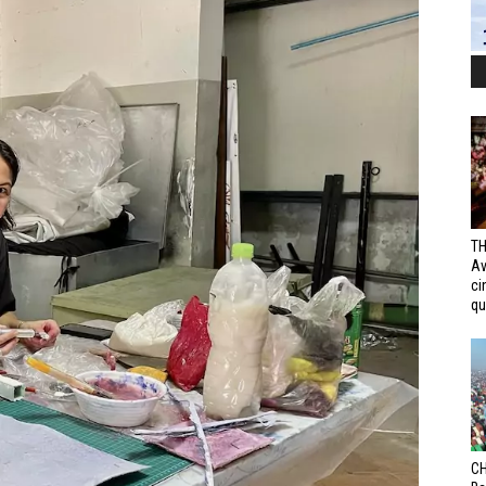
TH
Av
ci
qui
CH