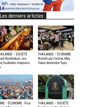
Les derniers articles
AÏLANDE – SOCIÉTÉ :
THAÏLANDE – ÉCONOMIE :
ant Nonthaburi, ces
Acheté par Central, Max
nq fusillades majeures
Value deviendra Tops
...
INE – ÉCONOMIE : Pour
THAÏLANDE – SOCIÉTÉ :