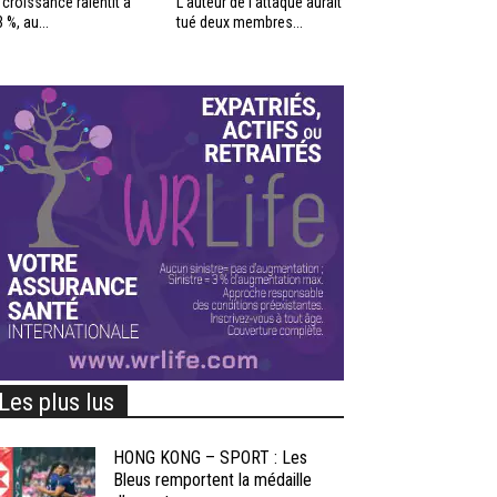
 croissance ralentit à
L’auteur de l’attaque aurait
3 %, au...
tué deux membres...
Les plus lus
HONG KONG – SPORT : Les
Bleus remportent la médaille