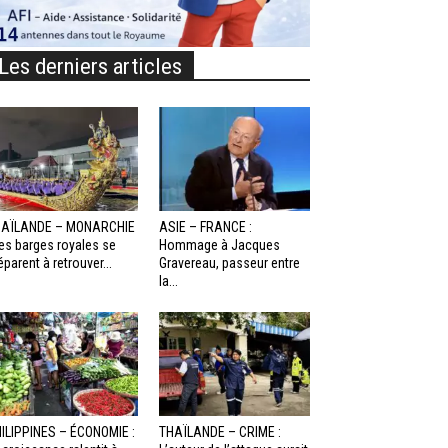
Les derniers articles
HAÏLANDE – MONARCHIE
ASIE – FRANCE :
Les barges royales se
Hommage à Jacques
éparent à retrouver...
Gravereau, passeur entre
la...
ILIPPINES – ÉCONOMIE :
THAÏLANDE – CRIME :