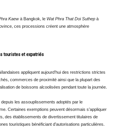
Phra Kaew
à Bangkok, le
Wat Phra That Doi Suthep
à
rovince, ces processions créent une atmosphère
es touristes et expatriés
ïlandaises appliquent aujourd’hui des restrictions strictes
rchés, commerces de proximité ainsi que la plupart des
isation de boissons alcoolisées pendant toute la journée.
e depuis les assouplissements adoptés par le
isme. Certaines exemptions peuvent désormais s’appliquer
ls, des établissements de divertissement titulaires de
es touristiques bénéficiant d’autorisations particulières.