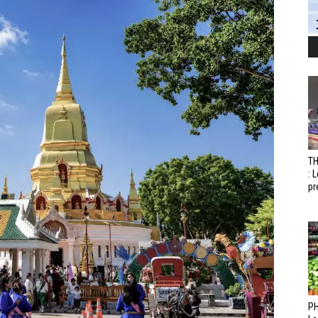
T
: 
pr
PH