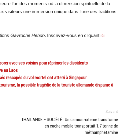
ure l’un des moments où la dimension spirituelle de la
aux visiteurs une immersion unique dans l’une des traditions
ations
Gavroche Hebdo
. Inscrivez-vous en cliquant
ici
er avec ses voisins pour réprimer les dissidents
ve au Laos
s rescapés du vol mortel ont atterri à Singapour
risme, la possible tragédie de la touriste allemande disparue à
Suivant
THAÏLANDE – SOCIÉTÉ : Un camion-citerne transformé
en cache mobile transportait 1,7 tonne de
méthamphétamine