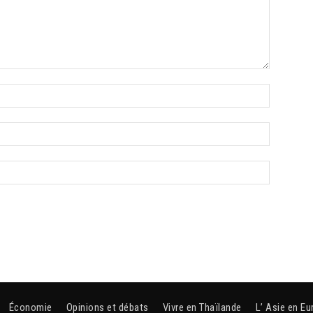
Économie
Opinions et débats
Vivre en Thaïlande
L’ Asie en Eu