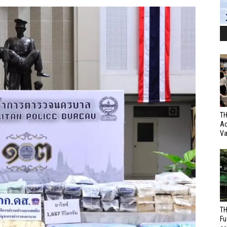
TH
Ac
Va
TH
Fu