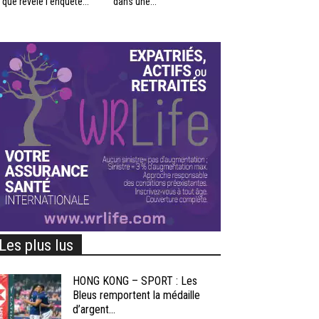
 que révèle l’enquête...
dans une...
Les plus lus
HONG KONG – SPORT : Les
Bleus remportent la médaille
d’argent...