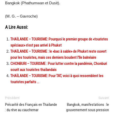
Bangkok (Phathumwan et Dusit).
(M. G. – Gavroche)
A Lire Aussi:
THAÏLANDE – TOURISME: Pourquoi le premier groupe de «touristes
spéciaux» n’est pas arrivé à Phuket
THAÏLANDE – TOURISME : le «bac à sable» de Phuket reste ouvert
pour les touristes, mais ces derniers boudent l’île balnéaire
CHONBURI – TOURISME : Pour lutter contre la pandémie, Chonburi
sourit aux touristes thaïlandais
THAÏLANDE – TOURISME: Pour TAT, voici à quoi ressemblent les
touristes parfaits …
Précédent
Suivant
Précarité des Français en Thaïlande
Bangkok, manifestations : le
: du rêve au cauchemar
gouvernement sous pression