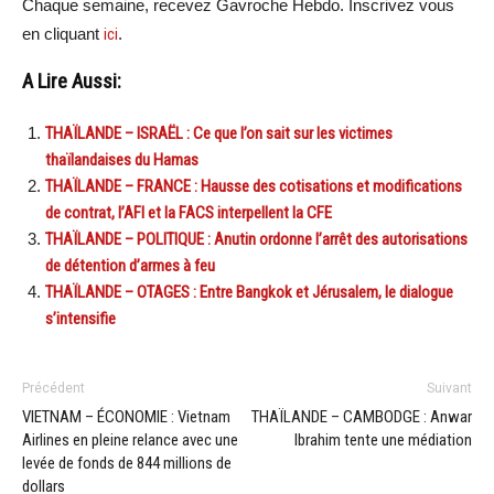
Chaque semaine, recevez Gavroche Hebdo. Inscrivez vous
en cliquant
ici
.
A Lire Aussi:
THAÏLANDE – ISRAËL : Ce que l’on sait sur les victimes
thaïlandaises du Hamas
THAÏLANDE – FRANCE : Hausse des cotisations et modifications
de contrat, l’AFI et la FACS interpellent la CFE
THAÏLANDE – POLITIQUE : Anutin ordonne l’arrêt des autorisations
de détention d’armes à feu
THAÏLANDE – OTAGES : Entre Bangkok et Jérusalem, le dialogue
s’intensifie
Précédent
Suivant
VIETNAM – ÉCONOMIE : Vietnam
THAÏLANDE – CAMBODGE : Anwar
Airlines en pleine relance avec une
Ibrahim tente une médiation
levée de fonds de 844 millions de
dollars