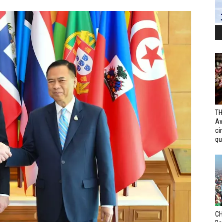
TH
Av
ci
qui
CH