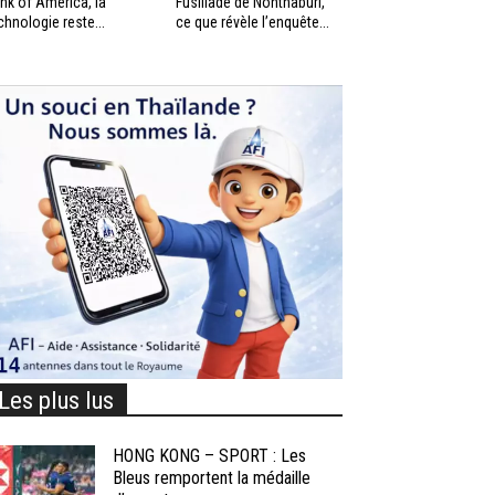
nk of America, la
Fusillade de Nonthaburi,
chnologie reste...
ce que révèle l’enquête...
Les plus lus
HONG KONG – SPORT : Les
Bleus remportent la médaille