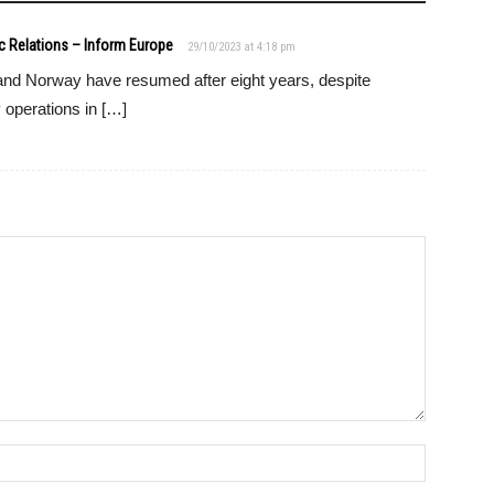
c Relations – Inform Europe
29/10/2023 at 4:18 pm
and Norway have resumed after eight years, despite
 operations in […]