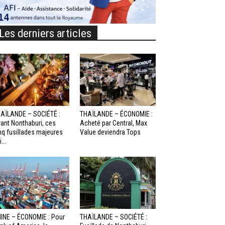
Les derniers articles
AÏLANDE – SOCIÉTÉ :
THAÏLANDE – ÉCONOMIE :
ant Nonthaburi, ces
Acheté par Central, Max
nq fusillades majeures
Value deviendra Tops
...
INE – ÉCONOMIE : Pour
THAÏLANDE – SOCIÉTÉ :