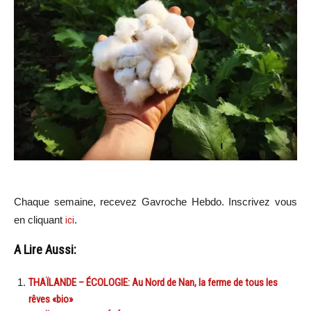
Chaque semaine, recevez Gavroche Hebdo. In
scri
vez vous
en cliquant
ici
.
A Lire Aussi:
THAÏLANDE – ÉCOLOGIE: Au Nord de Nan, la ferme de tous les
rêves «bio»