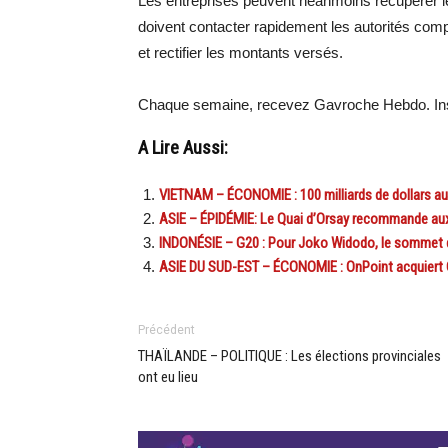
Les entreprises peuvent néanmoins récupérer le
doivent contacter rapidement les autorités c
et rectifier les montants versés.
Chaque semaine, recevez Gavroche Hebdo. Ins
A Lire Aussi:
VIETNAM – ÉCONOMIE : 100 milliards de dollars au
ASIE – ÉPIDÉMIE: Le Quai d’Orsay recommande aux 
INDONÉSIE – G20 : Pour Joko Widodo, le sommet de 
ASIE DU SUD-EST – ÉCONOMIE : OnPoint acquiert 
Précédent
THAÏLANDE – POLITIQUE : Les élections provinciales
ont eu lieu