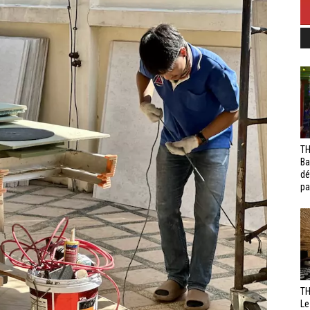
TH
Ba
dé
pa
TH
Le