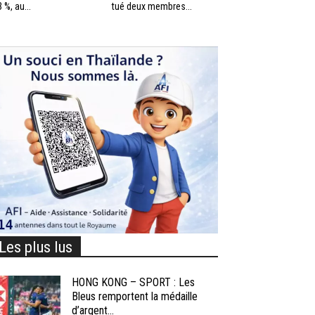
3 %, au...
tué deux membres...
Les plus lus
HONG KONG – SPORT : Les
Bleus remportent la médaille
d’argent...