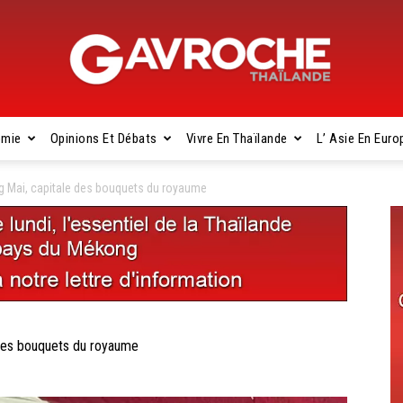
omie
Opinions Et Débats
Vivre En Thaïlande
L’ Asie En Euro
Gavroche
 Mai, capitale des bouquets du royaume
Thaïlande
des bouquets du royaume