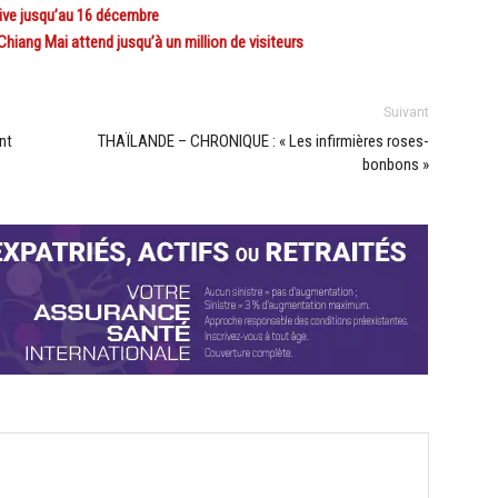
ive jusqu’au 16 décembre
hiang Mai attend jusqu’à un million de visiteurs
Suivant
nt
THAÏLANDE – CHRONIQUE : « Les infirmières roses-
bonbons »