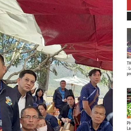
T
: 
pr
PH
La