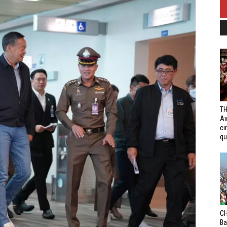
TH
Av
ci
qui
CH
Ba