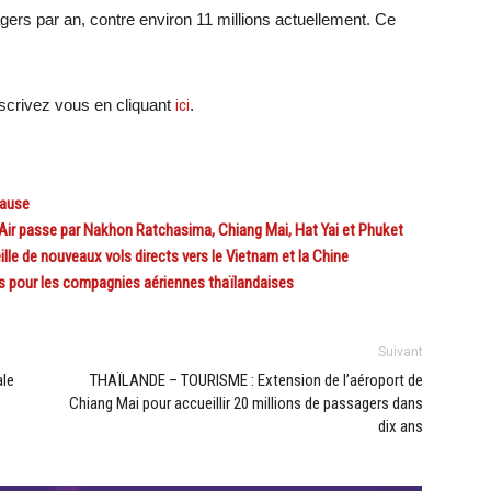
ers par an, contre environ 11 millions actuellement. Ce
crivez vous en cliquant
ici
.
pause
ir passe par Nakhon Ratchasima, Chiang Mai, Hat Yai et Phuket
e de nouveaux vols directs vers le Vietnam et la Chine
 pour les compagnies aériennes thaïlandaises
Suivant
le
THAÏLANDE – TOURISME : Extension de l’aéroport de
Chiang Mai pour accueillir 20 millions de passagers dans
dix ans