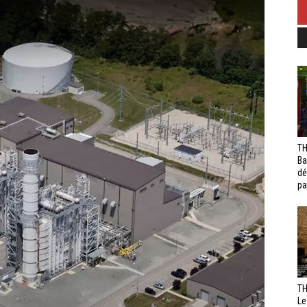
TH
Ba
dé
pa
TH
Le