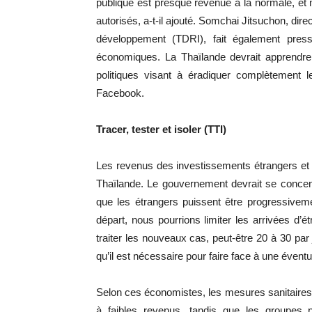
publique est presque revenue à la normale, e
autorisés, a-t-il ajouté. Somchai Jitsuchon, dire
développement (TDRI), fait également press
économiques. La Thaïlande devrait apprendre
politiques visant à éradiquer complètement l
Facebook.
Tracer, tester et isoler (TTI)
Les revenus des investissements étrangers et
Thaïlande. Le gouvernement devrait se concentrer
que les étrangers puissent être progressiveme
départ, nous pourrions limiter les arrivées d’
traiter les nouveaux cas, peut-être 20 à 30 par
qu’il est nécessaire pour faire face à une éven
Selon ces économistes, les mesures sanitaires t
à faibles revenus, tandis que les groupes pr