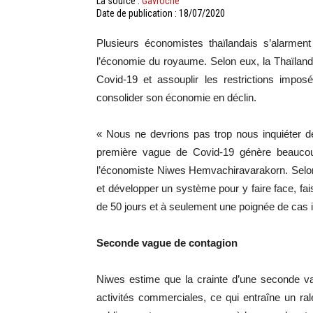
La source :
Gavroche
Date de publication : 18/07/2020
Plusieurs économistes thaïlandais s’alarmen
l’économie du royaume. Selon eux, la Thaïlan
Covid-19 et assouplir les restrictions impos
consolider son économie en déclin.
« Nous ne devrions pas trop nous inquiéter d
première vague de Covid-19 génère beaucou
l’économiste Niwes Hemvachiravarakorn. Selon 
et développer un système pour y faire face, fai
de 50 jours et à seulement une poignée de cas i
Seconde vague de contagion
Niwes estime que la crainte d’une seconde v
activités commerciales, ce qui entraîne un ra