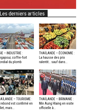
Les derniers articles
IE – INDUSTRIE :
THAÏLANDE – ÉCONOMIE :
ngapour, coffre-fort
La hausse des prix
ndial du plomb
ralentit… sauf dans...
AÏLANDE – TOURISME :
THAÏLANDE – BIRMANIE :
 rebond est confirmé en
Min Aung Hlaing en visite
llet, mais...
officielle à...