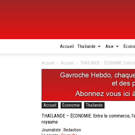
Accueil
Thaïlande
Asie
Écon
Accueil
Accueil
THAÏLANDE – ÉCONOMIE: Entre le 
Accueil
Économie
Thaïlande
THAÏLANDE – ÉCONOMIE: Entre le commerce, l’empl
royaume
Journaliste : Redaction