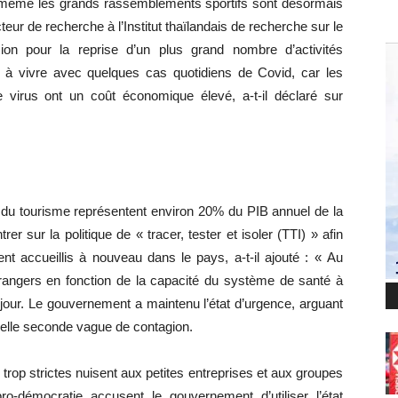
t même les grands rassemblements sportifs sont désormais
cteur de recherche à l’Institut thaïlandais de recherche sur le
ion pour la reprise d’un plus grand nombre d’activités
 à vivre avec quelques cas quotidiens de Covid, car les
e virus ont un coût économique élevé, a-t-il déclaré sur
 du tourisme représentent environ 20% du PIB annuel de la
 sur la politique de « tracer, tester et isoler (TTI) » afin
nt accueillis à nouveau dans le pays, a-t-il ajouté : « Au
étrangers en fonction de la capacité du système de santé à
 jour. Le gouvernement a maintenu l’état d’urgence, arguant
tuelle seconde vague de contagion.
rop strictes nuisent aux petites entreprises et aux groupes
o-démocratie accusent le gouvernement d’utiliser l’état