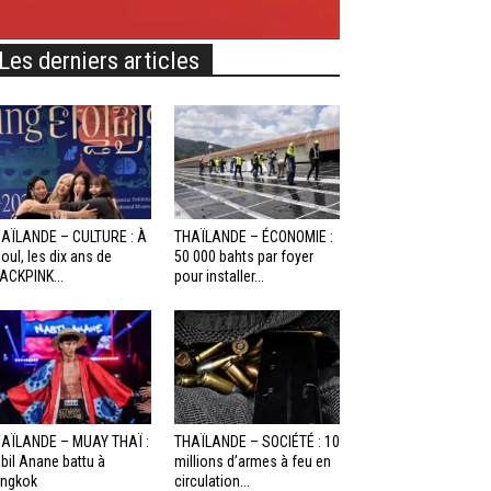
Les derniers articles
AÏLANDE – CULTURE : À
THAÏLANDE – ÉCONOMIE :
oul, les dix ans de
50 000 bahts par foyer
ACKPINK...
pour installer...
AÏLANDE – MUAY THAÏ :
THAÏLANDE – SOCIÉTÉ : 10
bil Anane battu à
millions d’armes à feu en
ngkok
circulation...