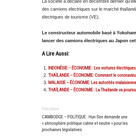
La société a déclaré en décembre dernier qu’el
des camions électriques sur le marché thaïlanda
électriques de tourisme (VE).
Le constructeur automobile basé à Yokohama
lancer des camions électriques au Japon cet
A Lire Aussi:
INDONÉSIE – ÉCONOMIE : Les voitures électriques, 
THAÏLANDE – ÉCONOMIE: Comment le coronavirus a
MALAISIE – ÉCONOMIE: Les autorités malaisienne
THAÏLANDE – ÉCONOMIE : La Thaïlande va poursuivr
Précédent
CAMBODGE – POLITIQUE : Hun Sen demande une
« atmosphère politique calme et neutre » pour les
prochaines législatives