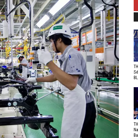
TH
Sé
BL
TH
Na
Ba