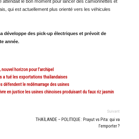
le attendait le bon moment pour lancer des camionnettes et
is, qui est actuellement plus orienté vers les véhicules
 développe des pick-up électriques et prévoit de
te année.
nouvel horizon pour l’archipel
 tué les exportations thaïlandaises
s défendent le redémarrage des usines
e en justice les usines chinoises produisant du faux riz jasmin
Suivant
THAÏLANDE – POLITIQUE : Prayut vs Pita: qui va
l’emporter ?