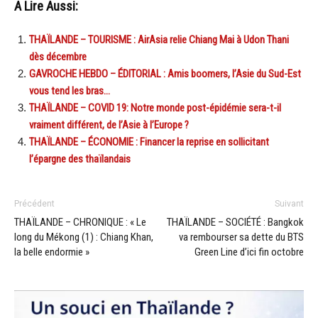
A Lire Aussi:
THAÏLANDE – TOURISME : AirAsia relie Chiang Mai à Udon Thani
dès décembre
GAVROCHE HEBDO – ÉDITORIAL : Amis boomers, l’Asie du Sud-Est
vous tend les bras…
THAÏLANDE – COVID 19: Notre monde post-épidémie sera-t-il
vraiment différent, de l’Asie à l’Europe ?
THAÏLANDE – ÉCONOMIE : Financer la reprise en sollicitant
l’épargne des thaïlandais
Précédent
Suivant
THAÏLANDE – CHRONIQUE : « Le
THAÏLANDE – SOCIÉTÉ : Bangkok
long du Mékong (1) : Chiang Khan,
va rembourser sa dette du BTS
la belle endormie »
Green Line d’ici fin octobre