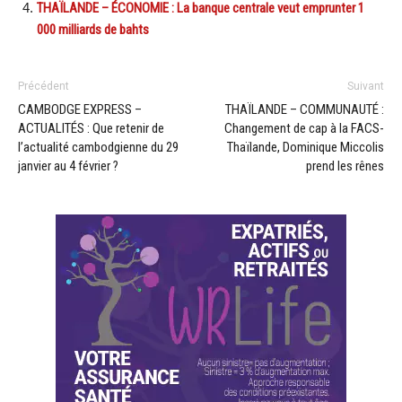
THAÏLANDE – ÉCONOMIE : La banque centrale veut emprunter 1
000 milliards de bahts
Précédent
Suivant
CAMBODGE EXPRESS –
THAÏLANDE – COMMUNAUTÉ :
ACTUALITÉS : Que retenir de
Changement de cap à la FACS-
l’actualité cambodgienne du 29
Thaïlande, Dominique Miccolis
janvier au 4 février ?
prend les rênes