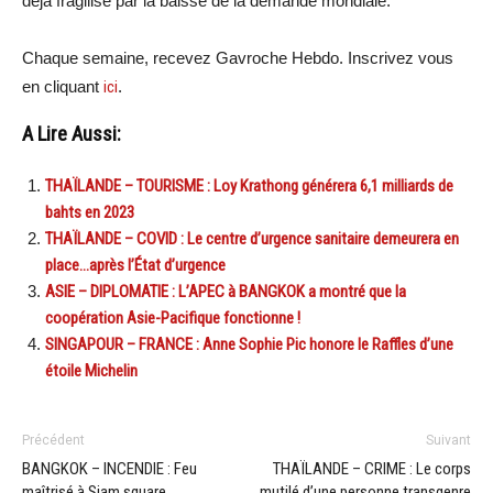
déjà fragilisé par la baisse de la demande mondiale.
Chaque semaine, recevez Gavroche Hebdo. Inscrivez vous
en cliquant
ici
.
A Lire Aussi:
THAÏLANDE – TOURISME : Loy Krathong générera 6,1 milliards de
bahts en 2023
THAÏLANDE – COVID : Le centre d’urgence sanitaire demeurera en
place…après l’État d’urgence
ASIE – DIPLOMATIE : L’APEC à BANGKOK a montré que la
coopération Asie-Pacifique fonctionne !
SINGAPOUR – FRANCE : Anne Sophie Pic honore le Raffles d’une
étoile Michelin
Précédent
Suivant
BANGKOK – INCENDIE : Feu
THAÏLANDE – CRIME : Le corps
maîtrisé à Siam square
mutilé d’une personne transgenre