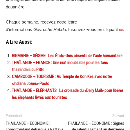
douanière.
Chaque semaine, recevez notre lettre
d’informations
Gavroche Hebdo
. Inscrivez-vous en cliquant
ici
.
A Lire Aussi:
BIRMANIE – SÉISME : Les États-Unis absents de l’aide humanitaire
THAÏLANDE – FRANCE : Une nuit inoubliable pour les fans
thaïlandais du PSG
CAMBODGE – TOURISME : Au Temple de Koh Ker, avec notre
«Indiana Jones» Paolo
THAÏLANDE – ÉLÉPHANTS : La croisade du «Daily Mail» pour libérer
les éléphants livrés aux touristes
Précédent
Suivant
THAÏLANDE – ÉCONOMIE :
THAÏLANDE – ÉCONOMIE : Signes
Tomorrowland débarque à Pattaya
de ralentissement au deuxième