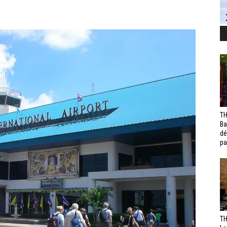
TH
Ba
dé
pa
TH