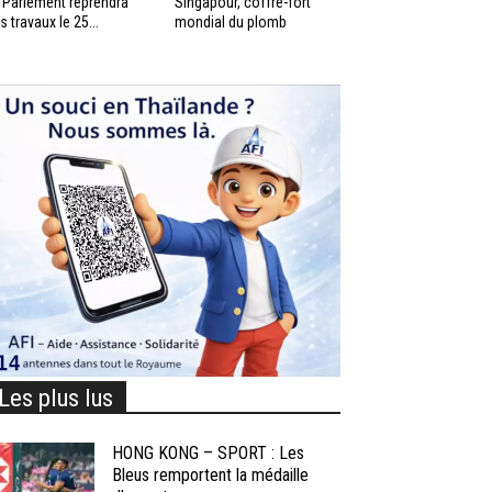
 Parlement reprendra
Singapour, coffre-fort
s travaux le 25...
mondial du plomb
Les plus lus
HONG KONG – SPORT : Les
Bleus remportent la médaille