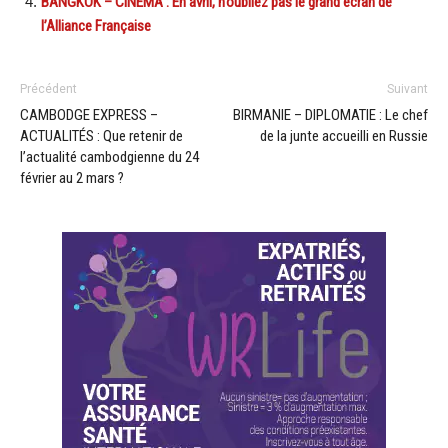
BANGKOK – CINÉMA : En avril, n’oubliez pas le grand écran de
l’Alliance Française
Précédent
Suivant
CAMBODGE EXPRESS –
BIRMANIE – DIPLOMATIE : Le chef
ACTUALITÉS : Que retenir de
de la junte accueilli en Russie
l’actualité cambodgienne du 24
février au 2 mars ?