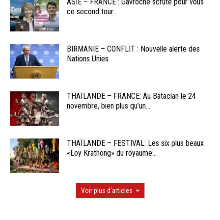
ASIE – FRANCE : Gavroche scrute pour vous
ce second tour...
BIRMANIE – CONFLIT : Nouvelle alerte des
Nations Unies
THAÏLANDE – FRANCE: Au Bataclan le 24
novembre, bien plus qu’un...
THAÏLANDE – FESTIVAL: Les six plus beaux
«Loy Krathong» du royaume...
Voir plus d'articles