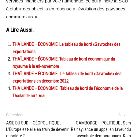
services financiers par voie numérique, ce qui a incité la SCB
à établir des objectifs en réponse à l’évolution des paysages
commerciaux ».
A Lire Aussi:
THAÏLANDE – ÉCONOMIE: Le tableau de bord «Gavroche» des
exportations
THAÏLANDE – ÉCONOMIE: Tableau de bord économique du
royaume à la mi-novembre
THAÏLANDE – ÉCONOMIE : Le tableau de bord «Gavroche» des
exportations en décembre 2022
THAÏLANDE – ÉCONOMIE : Tableau de bord de l’économie de la
Thaïlande au 1 mai
Précédent
Suivant
ASIE DU SUD – GÉOPOLITIQUE :
CAMBODGE – POLITIQUE : Sam
L’Europe est-elle en train de devenir
Rainsy lance un appel en faveur du
obsolète ?
«symbole démocratique» Kem