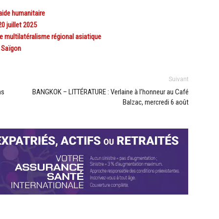
aide humanitaire
 juillet 2025
 multilatéralisme régional asiatique
e Saïgon
Suivant
ns
BANGKOK – LITTÉRATURE : Verlaine à l’honneur au Café
Balzac, mercredi 6 août