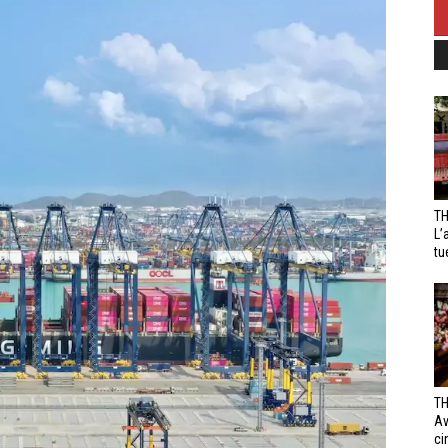
TH
L’
tu
TH
Av
ci