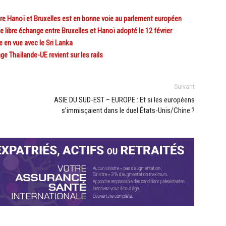
e Hanoï et Bruxelles est en bonne voie au parlement européen
ibre échange entre Bruxelles et Hanoï adopté le 12 février
en vue avec le Sri Lanka
 Thaïlande-UE revient sur les rails
Suivant
ASIE DU SUD-EST – EUROPE : Et si les européens
s’immisçaient dans le duel États-Unis/Chine ?