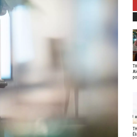
TH
Al
po
TH
Él