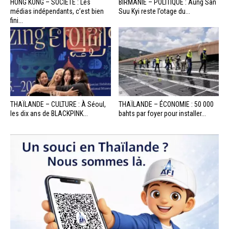
HONG KONG – SOCIÉTÉ : Les
BIRMANIE – POLITIQUE : Aung San
médias indépendants, c’est bien
Suu Kyi reste l’otage du...
fini...
THAÏLANDE – CULTURE : À Séoul,
THAÏLANDE – ÉCONOMIE : 50 000
les dix ans de BLACKPINK...
bahts par foyer pour installer...