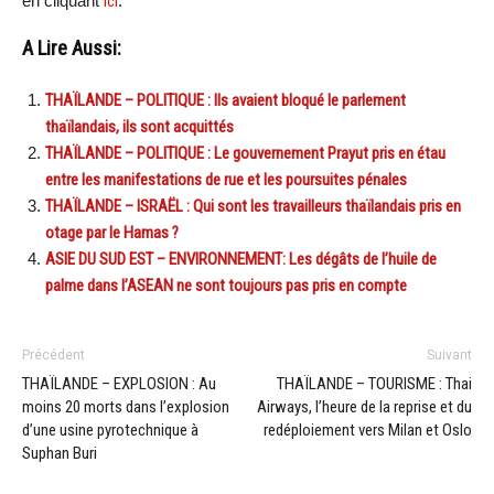
en cliquant
ici
.
A Lire Aussi:
THAÏLANDE – POLITIQUE : Ils avaient bloqué le parlement
thaïlandais, ils sont acquittés
THAÏLANDE – POLITIQUE : Le gouvernement Prayut pris en étau
entre les manifestations de rue et les poursuites pénales
THAÏLANDE – ISRAËL : Qui sont les travailleurs thaïlandais pris en
otage par le Hamas ?
ASIE DU SUD EST – ENVIRONNEMENT: Les dégâts de l’huile de
palme dans l’ASEAN ne sont toujours pas pris en compte
Précédent
Suivant
THAÏLANDE – EXPLOSION : Au
THAÏLANDE – TOURISME : Thai
moins 20 morts dans l’explosion
Airways, l’heure de la reprise et du
d’une usine pyrotechnique à
redéploiement vers Milan et Oslo
Suphan Buri