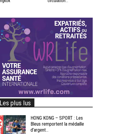
ngkok
circulation...
Les plus lus
HONG KONG – SPORT : Les
Bleus remportent la médaille
d’argent...