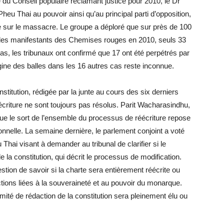
 Conseil populaire réclamant justice pour 2010, le Dr
eu Thai au pouvoir ainsi qu’au principal parti d’opposition,
 sur le massacre. Le groupe a déploré que sur près de 100
e des manifestants des Chemises rouges en 2010, seuls 33
cas, les tribunaux ont confirmé que 17 ont été perpétrés par
rigine des balles dans les 16 autres cas reste inconnue.
stitution, rédigée par la junte au cours des six derniers
écriture ne sont toujours pas résolus. Parit Wacharasindhu,
ue le sort de l’ensemble du processus de réécriture repose
onnelle. La semaine dernière, le parlement conjoint a voté
Thai visant à demander au tribunal de clarifier si le
e la constitution, qui décrit le processus de modification.
estion de savoir si la charte sera entièrement réécrite ou
ctions liées à la souveraineté et au pouvoir du monarque.
omité de rédaction de la constitution sera pleinement élu ou