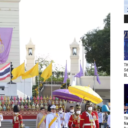
TH
Sé
BL
TH
Na