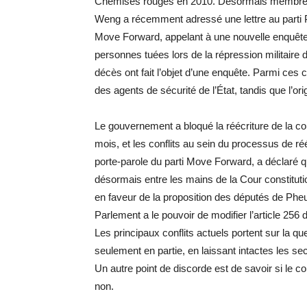
Chemises rouges en 2010. Désormais membre du
Weng a récemment adressé une lettre au parti Ph
Move Forward, appelant à une nouvelle enquête
personnes tuées lors de la répression militair
décès ont fait l’objet d’une enquête. Parmi ces 
des agents de sécurité de l’État, tandis que l’o
Le gouvernement a bloqué la réécriture de la con
mois, et les conflits au sein du processus de ré
porte-parole du parti Move Forward, a déclaré q
désormais entre les mains de la Cour constituti
en faveur de la proposition des députés de Pheu 
Parlement a le pouvoir de modifier l’article 256 d
Les principaux conflits actuels portent sur la qu
seulement en partie, en laissant intactes les se
Un autre point de discorde est de savoir si le c
non.