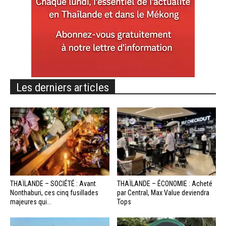
Les derniers articles
THAÏLANDE – SOCIÉTÉ : Avant
THAÏLANDE – ÉCONOMIE : Acheté
Nonthaburi, ces cinq fusillades
par Central, Max Value deviendra
majeures qui...
Tops