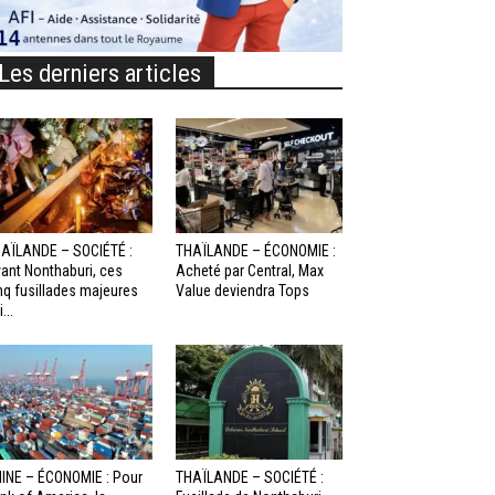
Les derniers articles
AÏLANDE – SOCIÉTÉ :
THAÏLANDE – ÉCONOMIE :
ant Nonthaburi, ces
Acheté par Central, Max
nq fusillades majeures
Value deviendra Tops
...
INE – ÉCONOMIE : Pour
THAÏLANDE – SOCIÉTÉ :