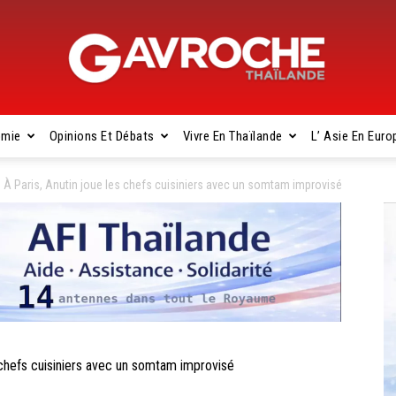
omie
Opinions Et Débats
Vivre En Thaïlande
L’ Asie En Euro
Gavroche
 Paris, Anutin joue les chefs cuisiniers avec un somtam improvisé
Thaïlande
chefs cuisiniers avec un somtam improvisé