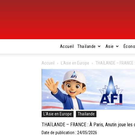
Accueil
Thaïlande
Asie
Écon
Accueil
L'Asie en Europe
THAÏLANDE – FRANCE : À
L'Asie en Europe
Thaïlande
THAÏLANDE – FRANCE : À Paris, Anutin joue les 
Date de publication : 24/05/2026