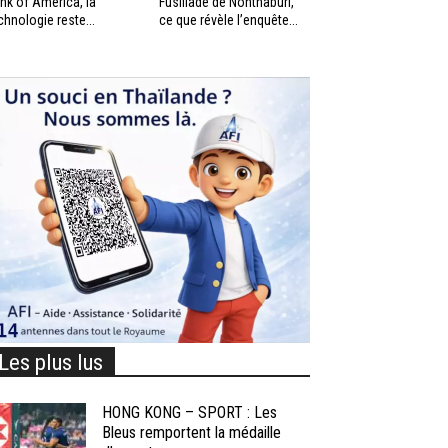
nk of America, la
Fusillade de Nonthaburi,
chnologie reste...
ce que révèle l’enquête...
Les plus lus
HONG KONG – SPORT : Les
Bleus remportent la médaille