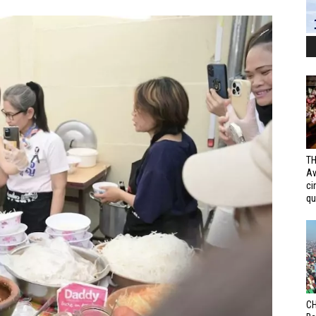
TH
Av
ci
qui
CH