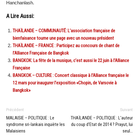
Hanchanlash.
A Lire Aussi:
THAÏLANDE – COMMUNAUTÉ: L’association française de
bienfaisance tourne une page avec un nouveau président
THAÏLANDE – FRANCE : Participez au concours de chant de
l’Alliance Française de Bangkok
BANGKOK: La fête de la musique, c’est aussi le 22 juin à l’Alliance
Française
BANGKOK – CULTURE : Concert classique à l’Alliance française le
12 mars pour inaugurer l’exposition «Chopin, de Varsovie à
Bangkok»
Précédent
Suivant
MALAISIE – POLITIQUE : Le
THAÏLANDE – POLITIQUE : L’auteur
syndrome sri-lankais inquiète les
du coup d’Etat de 2014 ? Prayut, lui
Malaisiens
seul…