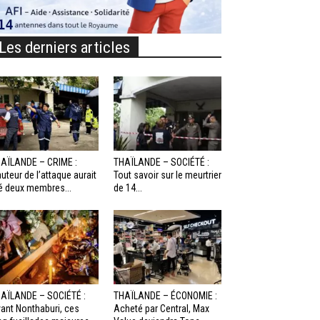
Les derniers articles
AÏLANDE – CRIME :
THAÏLANDE – SOCIÉTÉ :
auteur de l’attaque aurait
Tout savoir sur le meurtrier
é deux membres...
de 14...
AÏLANDE – SOCIÉTÉ :
THAÏLANDE – ÉCONOMIE :
ant Nonthaburi, ces
Acheté par Central, Max