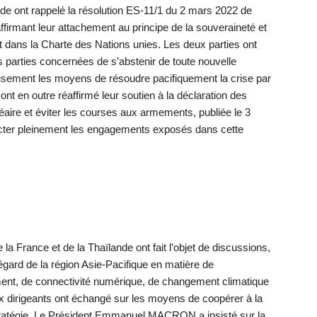
nde ont rappelé la résolution ES-11/1 du 2 mars 2022 de
firmant leur attachement au principe de la souveraineté et
scrit dans la Charte des Nations unies. Les deux parties ont
parties concernées de s’abstenir de toute nouvelle
ieusement les moyens de résoudre pacifiquement la crise par
 ont en outre réaffirmé leur soutien à la déclaration des
léaire et éviter les courses aux armements, publiée le 3
pecter pleinement les engagements exposés dans cette
la France et de la Thaïlande ont fait l’objet de discussions,
l’égard de la région Asie-Pacifique en matière de
ement, de connectivité numérique, de changement climatique
x dirigeants ont échangé sur les moyens de coopérer à la
stratégie. Le Président Emmanuel MACRON a insisté sur la