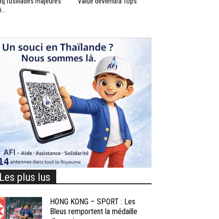
nq fusillades majeures
Value deviendra Tops
...
Les plus lus
HONG KONG – SPORT : Les
Bleus remportent la médaille