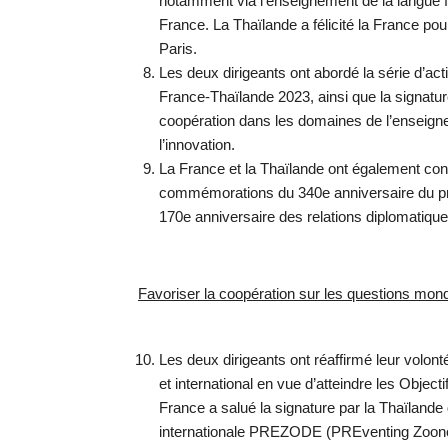
notamment via l’enseignement de la langue f
France. La Thaïlande a félicité la France po
Paris.
Les deux dirigeants ont abordé la série d’act
France-Thaïlande 2023, ainsi que la signature
coopération dans les domaines de l’enseigne
l’innovation.
La France et la Thaïlande ont également conv
commémorations du 340e anniversaire du pre
170e anniversaire des relations diplomatique
Favoriser la coopération sur les questions mon
Les deux dirigeants ont réaffirmé leur volont
et international en vue d’atteindre les Objec
France a salué la signature par la Thaïlande de
internationale PREZODE (PREventing Zoonot