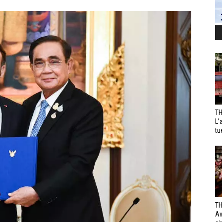
TH
L’
tu
TH
Av