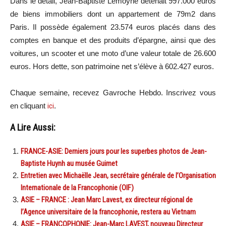
Dans le détail, Jean-Baptiste
Lemoyne
détenait 997.000 euros
de biens immobiliers dont un appartement de
79m2
dans
Paris.
Il
possède également 23.574 euros placés dans des
comptes en banque et des produits d’épargne, ainsi que des
voitures, un scooter et une moto d’une valeur totale de 26.600
euros.
Hors dette, son patrimoine net s’élève à 602.427 euros.
Chaque semaine, recevez Gavroche Hebdo. Inscrivez vous
en cliquant
ici
.
A Lire Aussi:
FRANCE-ASIE: Derniers jours pour les superbes photos de Jean-
Baptiste Huynh au musée Guimet
Entretien avec Michaëlle Jean, secrétaire générale de l’Organisation
Internationale de la Francophonie (OIF)
ASIE – FRANCE : Jean Marc Lavest, ex directeur régional de
l’Agence universitaire de la francophonie, restera au Vietnam
ASIE – FRANCOPHONIE: Jean-Marc LAVEST, nouveau Directeur