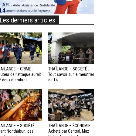
Les derniers articles
AÏLANDE – CRIME :
THAÏLANDE – SOCIÉTÉ :
auteur de l’attaque aurait
Tout savoir sur le meurtrier
é deux membres...
de 14...
AÏLANDE – SOCIÉTÉ :
THAÏLANDE – ÉCONOMIE :
ant Nonthaburi, ces
Acheté par Central, Max