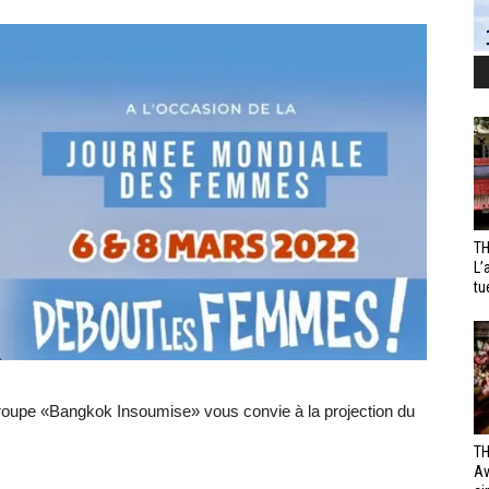
TH
L’
tu
roupe «Bangkok Insoumise» vous convie à la projection du
TH
Av