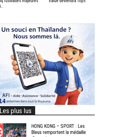
nq fusillades majeures
Value deviendra Tops
...
Les plus lus
HONG KONG – SPORT : Les
Bleus remportent la médaille