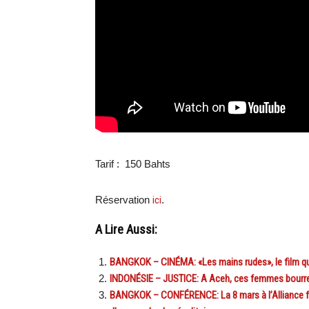
Tarif : 150 Bahts
Réservation
ici
.
A Lire Aussi:
BANGKOK – CINÉMA: «Les mains rudes», le film qu
INDONÉSIE – JUSTICE: A Aceh, ces femmes bourre
BANGKOK – CONFÉRENCE: La 8 mars à l’Alliance fr