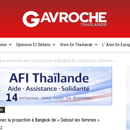
omie
Opinions Et Débats
Vivre En Thaïlande
L’ Asie En Euro
Gavroche
que autrement avec la projection à Bangkok de « Debout les femmes »
Thaïlande
de
ec la projection à Bangkok de « Debout les femmes »
22