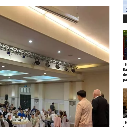
TH
Ba
dé
pa
TH