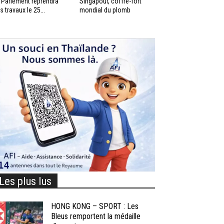
 Parlement reprendra
Singapour, coffre-fort
s travaux le 25...
mondial du plomb
Les plus lus
HONG KONG – SPORT : Les
Bleus remportent la médaille