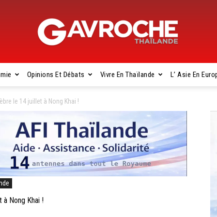
omie
Opinions Et Débats
Vivre En Thaïlande
L’ Asie En Euro
Gavroche
re le 14 juillet à Nong Khai !
Thaïlande
ande
 à Nong Khai !