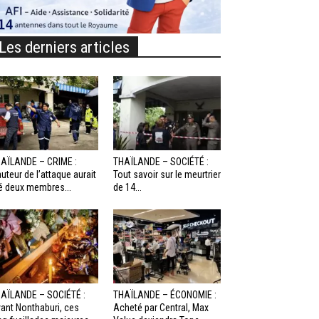
Les derniers articles
AÏLANDE – CRIME :
THAÏLANDE – SOCIÉTÉ :
auteur de l’attaque aurait
Tout savoir sur le meurtrier
é deux membres...
de 14...
AÏLANDE – SOCIÉTÉ :
THAÏLANDE – ÉCONOMIE :
ant Nonthaburi, ces
Acheté par Central, Max