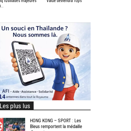
nq fusillades majeures
Value deviendra Tops
...
Les plus lus
HONG KONG – SPORT : Les
Bleus remportent la médaille