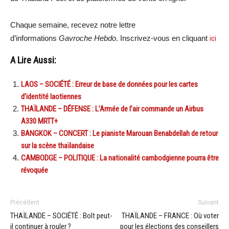
Chaque semaine, recevez notre lettre
d’informations
Gavroche Hebdo
. Inscrivez-vous en cliquant
ici
A Lire Aussi:
LAOS – SOCIÉTÉ : Erreur de base de données pour les cartes
d’identité laotiennes
THAÏLANDE – DÉFENSE : L’Armée de l’air commande un Airbus
A330 MRTT+
BANGKOK – CONCERT : Le pianiste Marouan Benabdellah de retour
sur la scène thaïlandaise
CAMBODGE – POLITIQUE : La nationalité cambodgienne pourra être
révoquée
Précédent
Suivant
THAÏLANDE – SOCIÉTÉ : Bolt peut-
THAÏLANDE – FRANCE : Où voter
il continuer à rouler ?
pour les élections des conseillers