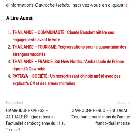
d’informations
Gavroche Hebdo
. Inscrivez-vous en cliquant
ici
A Lire Aussi:
THAÏLANDE – COMMUNAUTÉ : Claude Bauchet réitère ses
engagements avant le vote
THAÏLANDE – TOURISME: Tergiversations pour la quarantaine des
étrangers vaccinés
THAÏLANDE – FRANCE: Sur New Nordic, l’Ambassade de France
répond à Gavroche
PATTAYA – SOCIÉTÉ : Un ressortissant chinois arrêté avec des
explosifs C4 et des armes militaires
Précédent
Suivant
CAMBODGE EXPRESS –
GAVROCHE HEBDO – ÉDITORIAL :
ACTUALITÉS : Que retenir de
C’est parti pour le mois de l’amitié
l’actualité cambodgienne du 11 au
franco-thaïlandaise
17 mai ?