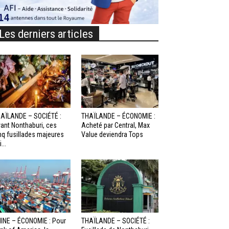
Les derniers articles
AÏLANDE – SOCIÉTÉ :
THAÏLANDE – ÉCONOMIE :
ant Nonthaburi, ces
Acheté par Central, Max
nq fusillades majeures
Value deviendra Tops
...
INE – ÉCONOMIE : Pour
THAÏLANDE – SOCIÉTÉ :