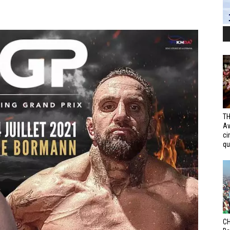
TH
Av
ci
qui
CH