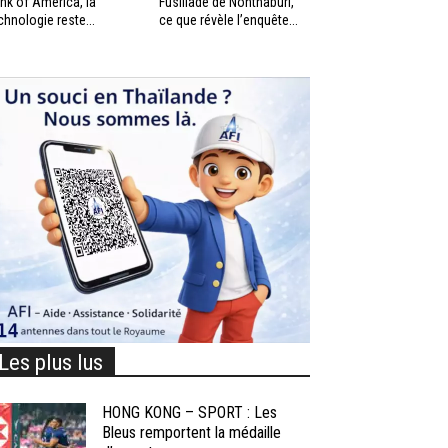
nk of America, la
Fusillade de Nonthaburi,
chnologie reste...
ce que révèle l’enquête...
Les plus lus
HONG KONG – SPORT : Les
Bleus remportent la médaille