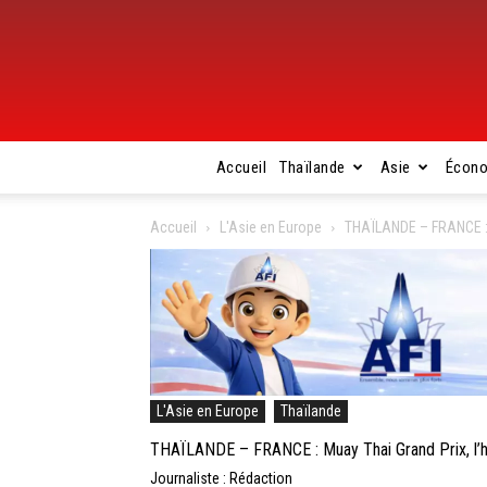
Accueil
Thaïlande
Asie
Écon
Accueil
L'Asie en Europe
THAÏLANDE – FRANCE : M
L'Asie en Europe
Thaïlande
THAÏLANDE – FRANCE : Muay Thai Grand Prix, l’h
Journaliste : Rédaction