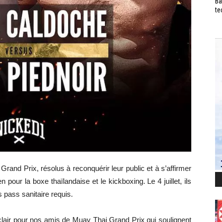
Ba
te
nd Prix, résolus à reconquérir leur public et à s’affirmer
ur la boxe thaïlandaise et le kickboxing. Le 4 juillet, ils
 pass sanitaire requis.
 clair pour nos amis de Muay Thai Grand Prix qui soulignent