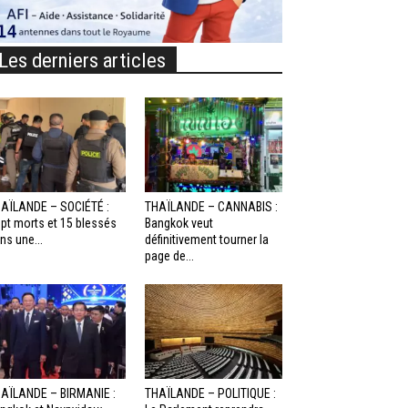
Les derniers articles
AÏLANDE – SOCIÉTÉ :
THAÏLANDE – CANNABIS :
pt morts et 15 blessés
Bangkok veut
ns une...
définitivement tourner la
page de...
AÏLANDE – BIRMANIE :
THAÏLANDE – POLITIQUE :