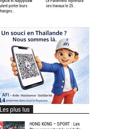
ngkok et Naypyidaw
Le Parlement reprendra
ulent porter leurs
ses travaux le 25...
hanges...
Les plus lus
HONG KONG – SPORT : Les