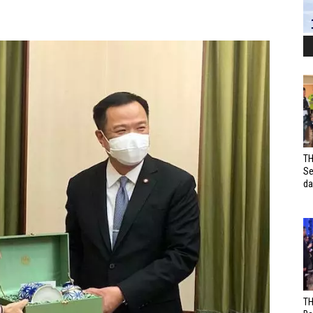
TH
Se
da
TH