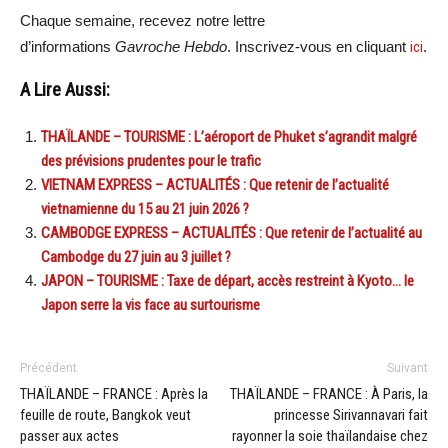
Chaque semaine, recevez notre lettre
d’informations
Gavroche Hebdo
. Inscrivez-vous en cliquant
ici
.
A Lire Aussi:
THAÏLANDE – TOURISME : L’aéroport de Phuket s’agrandit malgré
des prévisions prudentes pour le trafic
VIETNAM EXPRESS – ACTUALITÉS : Que retenir de l’actualité
vietnamienne du 15 au 21 juin 2026 ?
CAMBODGE EXPRESS – ACTUALITÉS : Que retenir de l’actualité au
Cambodge du 27 juin au 3 juillet ?
JAPON – TOURISME : Taxe de départ, accès restreint à Kyoto… le
Japon serre la vis face au surtourisme
Précédent
Suivant
THAÏLANDE – FRANCE : Après la
THAÏLANDE – FRANCE : À Paris, la
feuille de route, Bangkok veut
princesse Sirivannavari fait
passer aux actes
rayonner la soie thaïlandaise chez