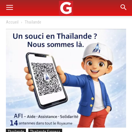
Accueil
Thaïlande
Thaïlande
Thailande Express