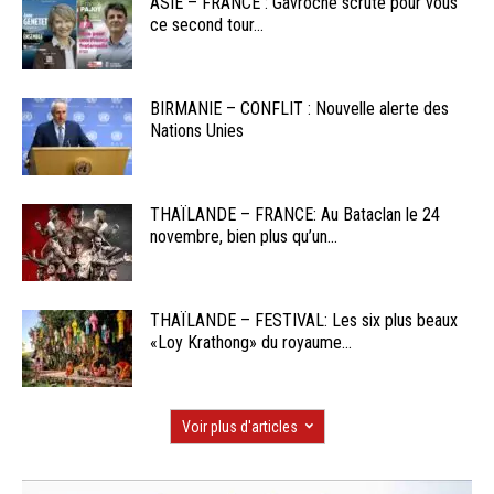
ASIE – FRANCE : Gavroche scrute pour vous
ce second tour...
BIRMANIE – CONFLIT : Nouvelle alerte des
Nations Unies
THAÏLANDE – FRANCE: Au Bataclan le 24
novembre, bien plus qu’un...
THAÏLANDE – FESTIVAL: Les six plus beaux
«Loy Krathong» du royaume...
Voir plus d'articles