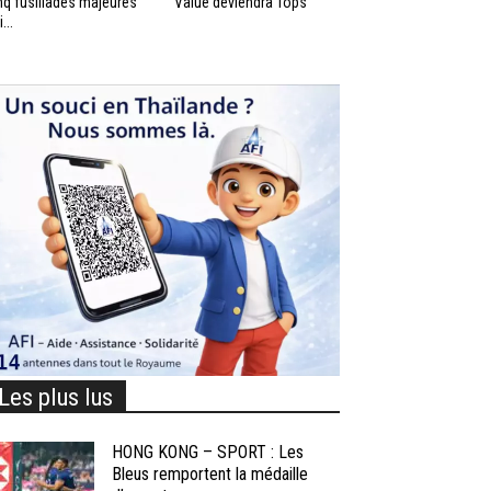
nq fusillades majeures
Value deviendra Tops
...
Les plus lus
HONG KONG – SPORT : Les
Bleus remportent la médaille