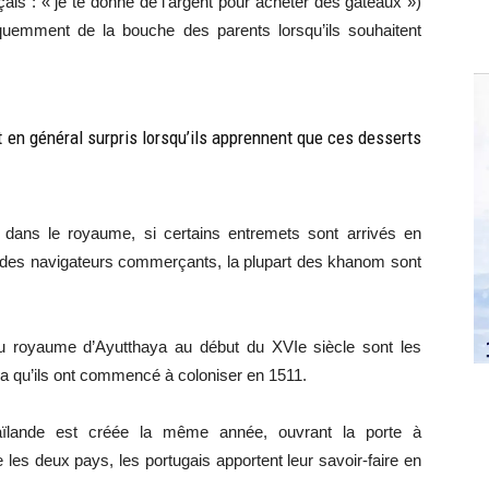
ais : « je te donne de l’argent pour acheter des gâteaux »)
fréquemment de la bouche des parents lorsqu’ils souhaitent
t en général surpris lorsqu’ils apprennent que ces desserts
és dans le royaume, si certains entremets sont arrivés en
des navigateurs commerçants, la plupart des khanom sont
au royaume d’Ayutthaya au début du XVIe siècle sont les
ca qu’ils ont commencé à coloniser en 1511.
ïlande est créée la même année, ouvrant la porte à
 les deux pays, les portugais apportent leur savoir-faire en