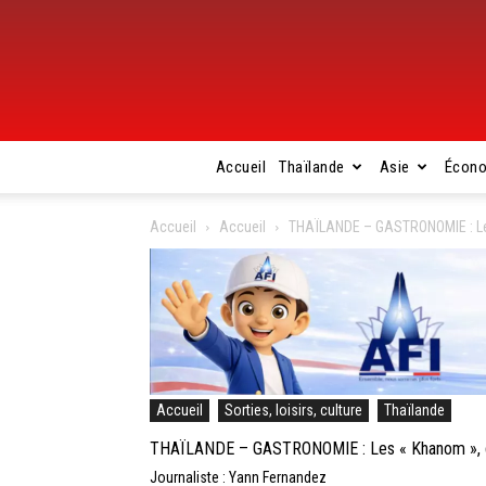
Accueil
Thaïlande
Asie
Écon
Accueil
Accueil
THAÏLANDE – GASTRONOMIE : Les
Accueil
Sorties, loisirs, culture
Thaïlande
THAÏLANDE – GASTRONOMIE : Les « Khanom », do
Journaliste : Yann Fernandez