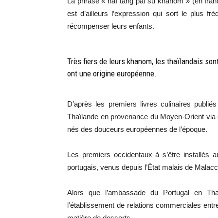
La phrase « haï tang paï su khanom » (en franç
est d’ailleurs l’expression qui sort le plus 
récompenser leurs enfants.
Très fiers de leurs khanom, les thaïlandais son
ont une origine européenne.
D’après les premiers livres culinaires publi
Thaïlande en provenance du Moyen-Orient via 
nés des douceurs européennes de l’époque.
Les premiers occidentaux à s’être installés 
portugais, venus depuis l’État malais de Malac
Alors que l’ambassade du Portugal en Tha
l’établissement de relations commerciales entre
matière de desserts.