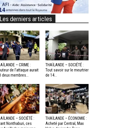
Les derniers articles
AÏLANDE – CRIME :
THAÏLANDE – SOCIÉTÉ :
auteur de l’attaque aurait
Tout savoir sur le meurtrier
é deux membres...
de 14...
AÏLANDE – SOCIÉTÉ :
THAÏLANDE – ÉCONOMIE :
ant Nonthaburi, ces
Acheté par Central, Max