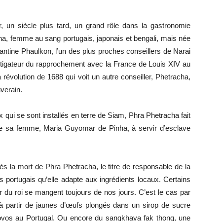
r, un siècle plus tard, un grand rôle dans la gastronomie
nha, femme au sang portugais, japonais et bengali, mais née
antine Phaulkon, l’un des plus proches conseillers de Narai
nstigateur du rapprochement avec la France de Louis XIV au
la révolution de 1688 qui voit un autre conseiller, Phetracha,
verain.
 qui se sont installés en terre de Siam, Phra Phetracha fait
e sa femme, Maria Guyomar de Pinha, à servir d’esclave
ès la mort de Phra Phetracha, le titre de responsable de la
ts portugais qu’elle adapte aux ingrédients locaux. Certains
r du roi se mangent toujours de nos jours. C’est le cas par
 à partir de jaunes d’œufs plongés dans un sirop de sucre
ovos au Portugal. Ou encore du sangkhaya fak thong, une