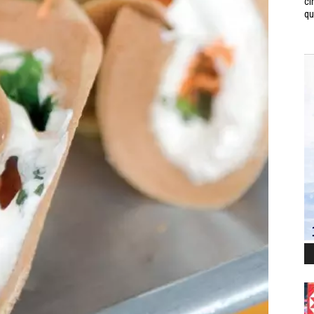
ci
qui