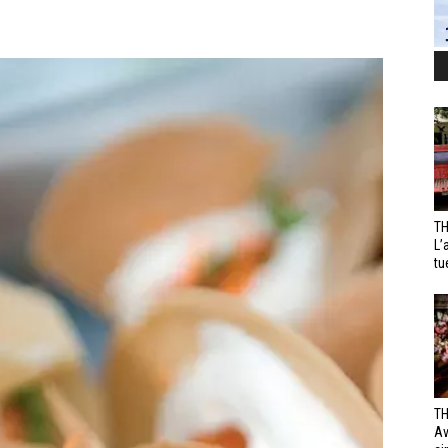
TH
L’
tu
TH
Av